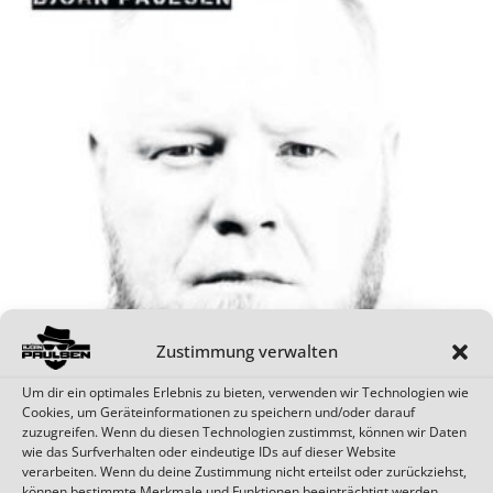
Zustimmung verwalten
Um dir ein optimales Erlebnis zu bieten, verwenden wir Technologien wie
Cookies, um Geräteinformationen zu speichern und/oder darauf
Dieses
zuzugreifen. Wenn du diesen Technologien zustimmst, können wir Daten
wie das Surfverhalten oder eindeutige IDs auf dieser Website
Produkt
ALLES HAT SEINE ZEIT
verarbeiten. Wenn du deine Zustimmung nicht erteilst oder zurückziehst,
18,00
€
–
24,00
€
weist
können bestimmte Merkmale und Funktionen beeinträchtigt werden.