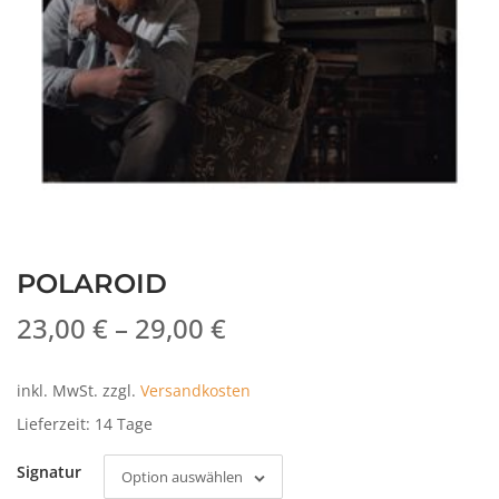
POLAROID
23,00
€
–
29,00
€
inkl. MwSt.
zzgl.
Versandkosten
Lieferzeit:
14 Tage
Signatur
Option auswählen