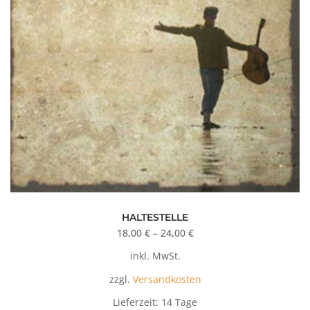
Dieses
Produkt
HALTESTELLE
18,00
€
–
24,00
€
weist
mehrere
inkl. MwSt.
Varianten
zzgl.
Versandkosten
auf.
Lieferzeit:
14 Tage
Die